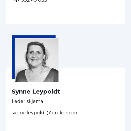
+47 932 49 033
Synne Leypoldt
Leder skjema
synne.leypoldt@prokom.no