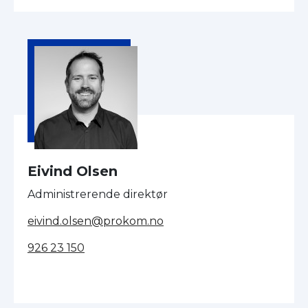
Eivind Olsen
Administrerende direktør
eivind.olsen@prokom.no
926 23 150