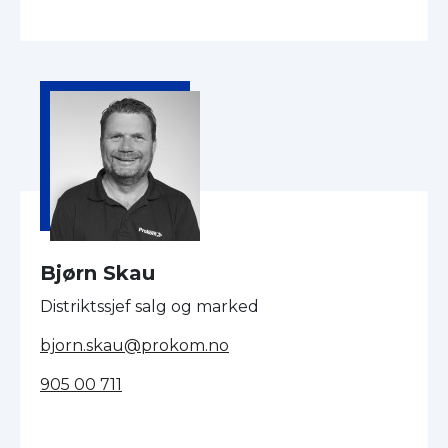
Bjørn Skau
Distriktssjef salg og marked
bjorn.skau@prokom.no
905 00 711