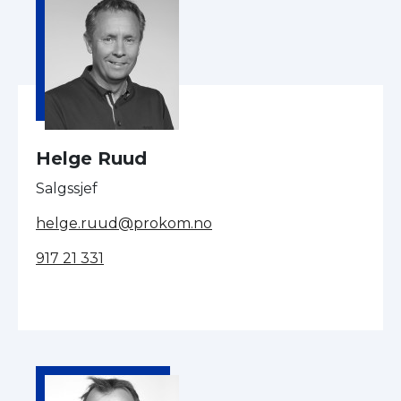
Helge Ruud
Salgssjef
helge.ruud@prokom.no
917 21 331