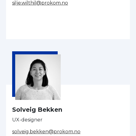
silje.wilthil@prokom.no
Solveig Bekken
UX-designer
solveig.bekken@prokom.no