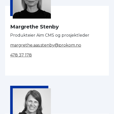
Margrethe Stenby
Produkteier Aim CMS og prosjektleder
margrethe.aas.stenby@prokom.no
478 37 178