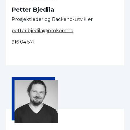
Petter Bjedila
Prosjektleder og Backend-utvikler
petter.bjedila@prokom.no
916 04 571