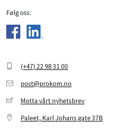
Følg oss:
(+47) 22 98 31 00
post@prokom.no
Motta vårt nyhetsbrev
Paleet, Karl Johans gate 37B