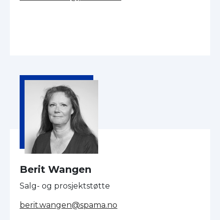
Berit Wangen
Salg- og prosjektstøtte
berit.wangen@spama.no